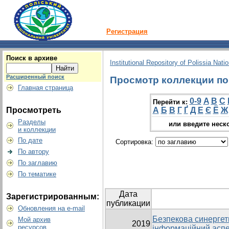
Регистрация
Поиск в архиве
Institutional Repository of Polissia Nati
Расширенный поиск
Просмотр коллекции по 
Главная страница
0-9
A
B
C
Перейти к:
Просмотреть
А
Б
В
Г
Ґ
Д
Е
Є
Ё
Ж
Разделы
или введите неск
и коллекции
По дате
Сортировка:
По автору
По заглавию
По тематике
Дата
Зарегистрированным:
публикации
Обновления на e-mail
Безпекова синергети
Мой архив
2019
ресурсов
інформаційний аспе