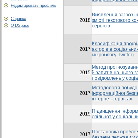
Редактировать профиль
Виявлення загроз і
Справка
2018
змісті текстового ко
О DSpace
сервісів
Класифікація профі
2017
акторів в соціальни
мікроблогу Twitter)
Метод прогнозуванн
2015
й запитів на нього 
повідомлень у соціа
Методологія побудо
2017
інформаційної безп
інтернет-сервісах
Підвищення інформа
2019
спільнот у соціальн
Постановка проблем
2017
безпеки держави у с