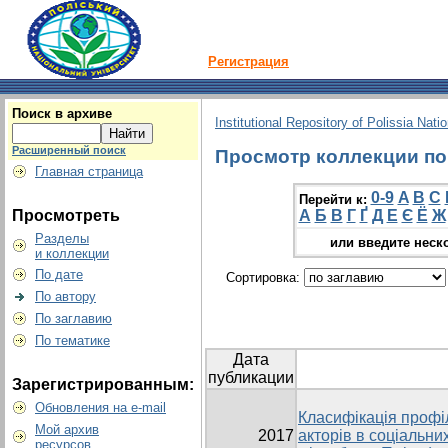
Регистрация
Поиск в архиве
Institutional Repository of Polissia Nati
Расширенный поиск
Просмотр коллекции по 
Главная страница
0-9
A
B
C
Перейти к:
Просмотреть
А
Б
В
Г
Ґ
Д
Е
Є
Ё
Ж
Разделы
или введите неск
и коллекции
По дате
Сортировка:
По автору
По заглавию
По тематике
Дата
публикации
Зарегистрированным:
Обновления на e-mail
Класифікація профі
Мой архив
2017
акторів в соціальни
ресурсов