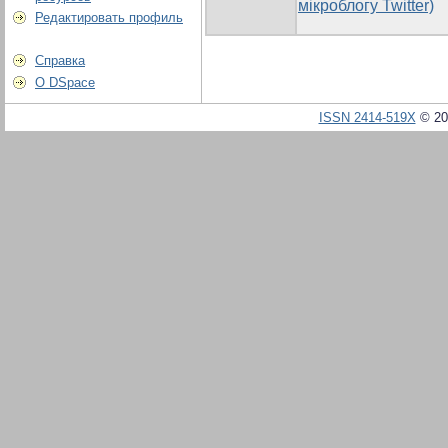
мікроблогу Twitter)
Редактировать профиль
Справка
О DSpace
ISSN 2414-519X
© 20