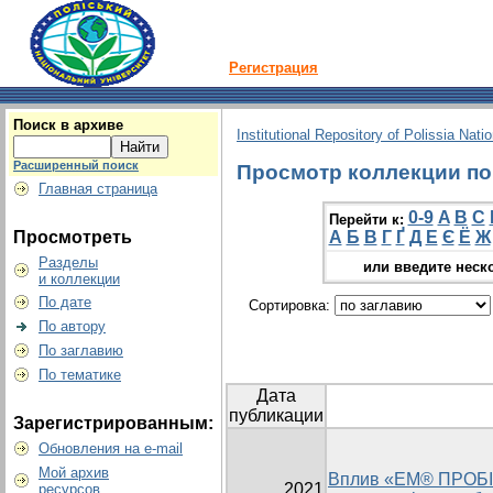
Регистрация
Поиск в архиве
Institutional Repository of Polissia Nati
Расширенный поиск
Просмотр коллекции по г
Главная страница
0-9
A
B
C
Перейти к:
Просмотреть
А
Б
В
Г
Ґ
Д
Е
Є
Ё
Ж
Разделы
или введите неск
и коллекции
По дате
Сортировка:
По автору
По заглавию
По тематике
Дата
публикации
Зарегистрированным:
Обновления на e-mail
Мой архив
Вплив «ЕМ® ПРОБІ
2021
ресурсов