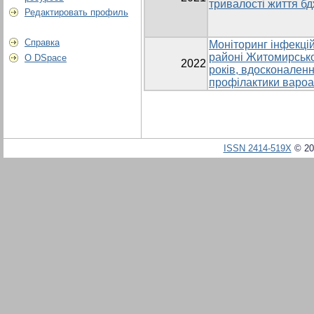
тривалості життя бд
Редактировать профиль
Справка
Моніторинг інфекці
районі Житомирсько
О DSpace
2022
років, вдосконаленн
профілактики вароа
ISSN 2414-519X
© 20