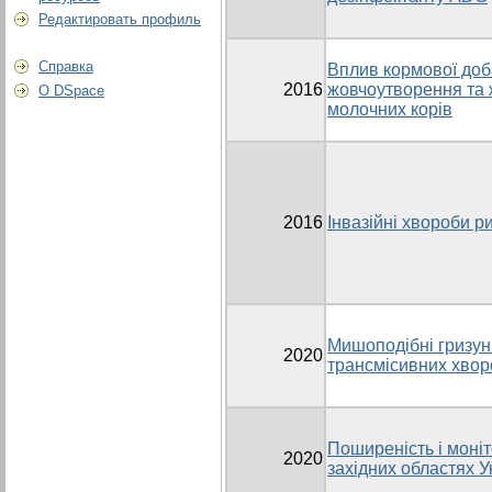
Редактировать профиль
Справка
Вплив кормової доб
2016
жовчоутворення та 
О DSpace
молочних корів
2016
Інвазійні хвороби р
Мишоподібні гризун
2020
трансмісивних хвор
Поширеність і моніт
2020
західних областях У