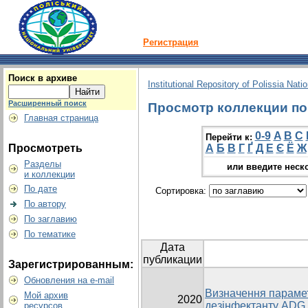
Регистрация
Поиск в архиве
Institutional Repository of Polissia Nati
Расширенный поиск
Просмотр коллекции по 
Главная страница
0-9
A
B
C
Перейти к:
Просмотреть
А
Б
В
Г
Ґ
Д
Е
Є
Ё
Ж
Разделы
или введите неск
и коллекции
По дате
Сортировка:
По автору
По заглавию
По тематике
Дата
публикации
Зарегистрированным:
Обновления на e-mail
Визначення параметр
Мой архив
2020
дезінфектанту ADG
ресурсов