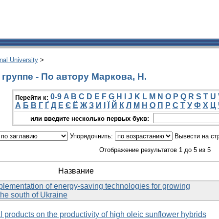
onal University
>
группе - По автору Маркова, Н.
0-9
A
B
C
D
E
F
G
H
I
J
K
L
M
N
O
P
Q
R
S
T
U
Перейти к:
А
Б
В
Г
Ґ
Д
Е
Є
Ё
Ж
З
И
І
Ї
Й
К
Л
М
Н
О
П
Р
С
Т
У
Ф
Х
Ц
или введите несколько первых букв:
Упорядочнить:
Вывести на ст
Отображение результатов 1 до 5 из 5
Название
ementation of energy-saving technologies for growing
the south of Ukraine
l products on the productivity of high oleic sunflower hybrids