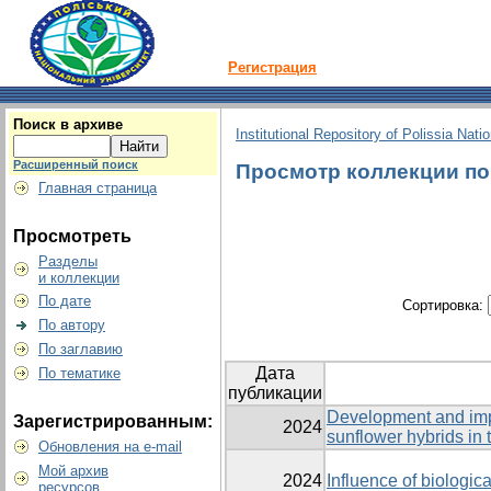
Регистрация
Поиск в архиве
Institutional Repository of Polissia Nati
Расширенный поиск
Просмотр коллекции по 
Главная страница
Просмотреть
Разделы
и коллекции
По дате
Сортировка:
По автору
По заглавию
Дата
По тематике
публикации
Development and impl
Зарегистрированным:
2024
sunflower hybrids in 
Обновления на e-mail
Мой архив
2024
Influence of biologica
ресурсов