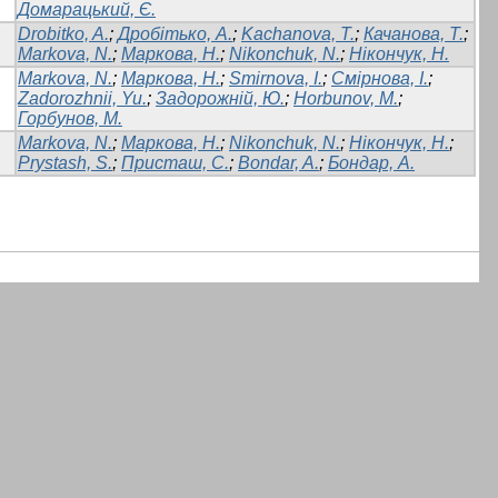
Домарацький, Є.
Drobitko, A.
;
Дробітько, А.
;
Kachanova, T.
;
Качанова, Т.
;
Markova, N.
;
Маркова, Н.
;
Nikonchuk, N.
;
Нікончук, Н.
Markova, N.
;
Маркова, Н.
;
Smirnova, I.
;
Смірнова, І.
;
Zadorozhnii, Yu.
;
Задорожній, Ю.
;
Horbunov, M.
;
Горбунов, М.
Markova, N.
;
Маркова, Н.
;
Nikonchuk, N.
;
Нікончук, Н.
;
Prystash, S.
;
Присташ, С.
;
Bondar, A.
;
Бондар, А.