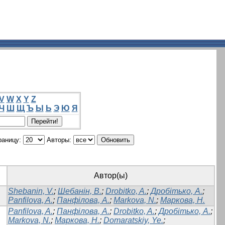
V
W
X
Y
Z
Ч
Ш
Щ
Ъ
Ы
Ь
Э
Ю
Я
раницу:
Авторы:
Автор(ы)
Shebanin, V.
;
Шебанін, В.
;
Drobitko, A.
;
Дробітько, А.
;
Panfilova, A.
;
Панфілова, А.
;
Markova, N.
;
Маркова, Н.
Panfilova, A.
;
Панфілова, А.
;
Drobitko, A.
;
Дробітько, А.
;
Markova, N.
;
Маркова, Н.
;
Domaratskiy, Ye.
;