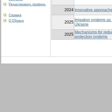
Редактировать профиль
2024
Innovative approache
Справка
Irrigation systems as 
О DSpace
2025
Ukraine
Mechanisms for reduci
2025
protection systems