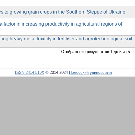
s to growing grain crops in the Southern Steppe of Ukraine
a factor in increasing productivity in agricultural regions of
ng heavy metal toxicity in fertiliser and agrotechnological soil
Отображение результатов 1 до 5 из 5
ISSN 2414-519X
© 2014-2024
Полесский университет