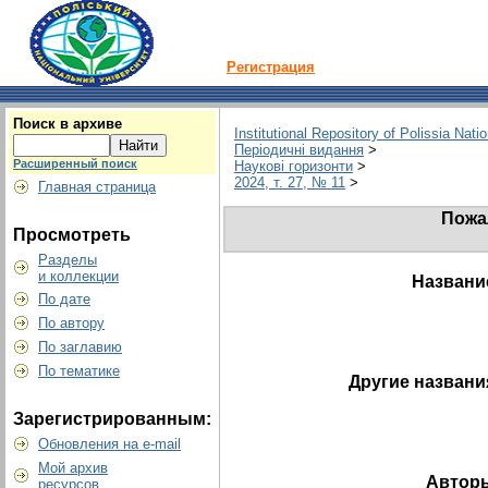
Регистрация
Поиск в архиве
Institutional Repository of Polissia Nati
Періодичні видання
>
Расширенный поиск
Наукові горизонти
>
2024, т. 27, № 11
>
Главная страница
Пожа
Просмотреть
Разделы
и коллекции
Названи
По дате
По автору
По заглавию
По тематике
Другие названи
Зарегистрированным:
Обновления на e-mail
Мой архив
Автор
ресурсов