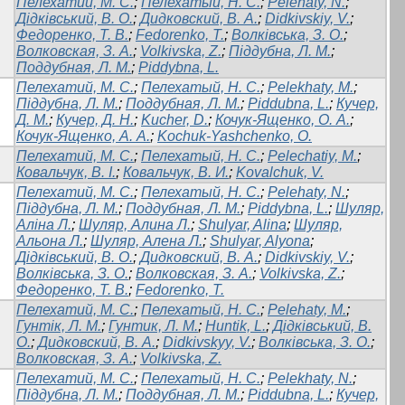
Пелехатий, М. С.
;
Пелехатый, Н. С.
;
Pelehaty, N.
;
Дідківський, В. О.
;
Дидковский, В. А.
;
Didkivskiy, V.
;
Федоренко, Т. В.
;
Fedorenko, T.
;
Волківська, З. О.
;
Волковская, З. А.
;
Volkivska, Z.
;
Піддубна, Л. М.
;
Поддубная, Л. М.
;
Piddybna, L.
Пелехатий, М. С.
;
Пелехатый, Н. С.
;
Pelekhaty, M.
;
Піддубна, Л. М.
;
Поддубная, Л. М.
;
Piddubna, L.
;
Кучер,
Д. М.
;
Кучер, Д. Н.
;
Kucher, D.
;
Кочук-Ященко, О. А.
;
Кочук-Ященко, А. А.
;
Kochuk-Yashchenko, O.
Пелехатий, М. С.
;
Пелехатый, Н. С.
;
Pelechatiy, M.
;
Ковальчук, В. І.
;
Ковальчук, В. И.
;
Kovalchuk, V.
Пелехатий, М. С.
;
Пелехатый, Н. С.
;
Pelehaty, N.
;
Піддубна, Л. М.
;
Поддубная, Л. М.
;
Piddybna, L.
;
Шуляр,
Аліна Л.
;
Шуляр, Алина Л.
;
Shulyar, Alina
;
Шуляр,
Альона Л.
;
Шуляр, Алена Л.
;
Shulyar, Alyona
;
Дідківський, В. О.
;
Дидковский, В. А.
;
Didkivskiy, V.
;
Волківська, З. О.
;
Волковская, З. А.
;
Volkivska, Z.
;
Федоренко, Т. В.
;
Fedorenko, T.
Пелехатий, М. С.
;
Пелехатый, Н. С.
;
Pelehaty, M.
;
Гунтік, Л. М.
;
Гунтик, Л. М.
;
Huntik, L.
;
Дідківський, В.
О.
;
Дидковский, В. А.
;
Didkivskyy, V.
;
Волківська, З. О.
;
Волковская, З. А.
;
Volkivska, Z.
Пелехатий, М. С.
;
Пелехатый, Н. С.
;
Pelekhaty, N.
;
Піддубна, Л. М.
;
Поддубная, Л. М.
;
Piddubna, L.
;
Кучер,