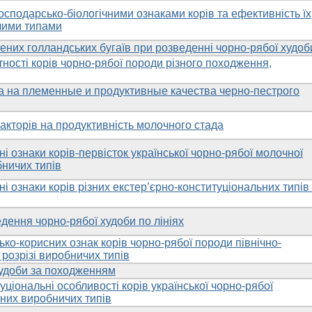
осподарсько-біологічними ознаками корів та ефективність їх
чими типами
ених голландських бугаїв при розведенні чорно-рябої худоб
ності корів чорно-рябої породи різного походження,
 на племенные и продуктивные качества черно-пестрого
акторів на продуктивність молочного стада
і ознаки корів-первісток української чорно-рябої молочної
бничих типів
і ознаки корів різних екстер’єрно-конституціональних типів
дення чорно-рябої худоби по лініях
ко-корисних ознак корів чорно-рябої породи північно-
 розрізі виробничих типів
худоби за походженням
уціональні особливості корів української чорно-рябої
зних виробничих типів