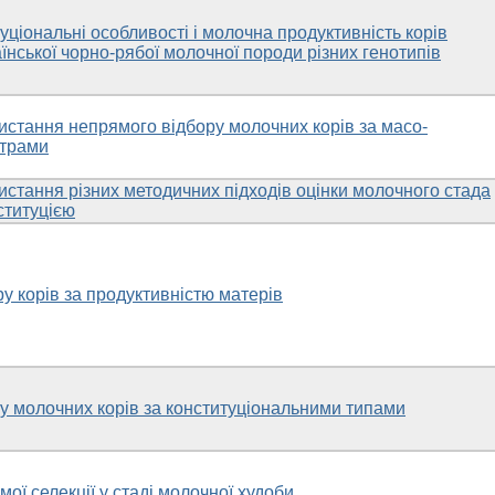
уціональні особливості і молочна продуктивність корів
аїнської чорно-рябої молочної породи різних генотипів
истання непрямого відбору молочних корів за масо-
трами
истання різних методичних підходів оцінки молочного стада
нституцією
у корів за продуктивністю матерів
у молочних корів за конституціональними типами
ої селекції у стаді молочної худоби