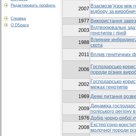
Редактировать профиль
Взаємозв’язок між г
2007
відбору за виробни
Справка
1977
Використання завез
О DSpace
Відтворювальні здат
2003
генотипів і ліній
Влияние инбридинга
1988
скота
2011
Вплив генетичних ф
Господарсько-корисн
2006
породи різних виро
Господарсько-корисн
2002
межах генотипів
1969
Деякі питання розве
Динаміка господарсь
2009
поліського регіону в
1976
Добір чорно-рябої 
Екстер'єрно-констит
2008
молочної породи рі