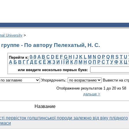
onal University
>
группе - По автору Пелехатый, Н. С.
0-9
A
B
C
D
E
F
G
H
I
J
K
L
M
N
O
P
Q
R
S
T
U
Перейти к:
А
Б
В
Г
Ґ
Д
Е
Є
Ё
Ж
З
И
І
Ї
Й
К
Л
М
Н
О
П
Р
С
Т
У
Ф
Х
Ц
или введите несколько первых букв:
Упорядочнить:
Вывести на ст
Отображение результатов 1 до 20 из 58
дальше >
Название
ті первісток голштинської породи залежно від віку плідного
 маси