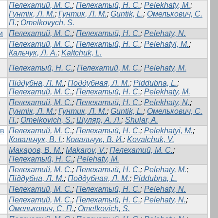
Пелехатий, М. С.
;
Пелехатый, Н. С.
;
Pelekhaty, M.
;
Гунтік, Л. М.
;
Гунтик, Л. М.
;
Guntik, L.
;
Омелькович, С.
П.
;
Omelkovych, S.
и
Пелехатий, М. С.
;
Пелехатый, Н. С.
;
Pelehaty, N.
Пелехатий, М. С.
;
Пелехатый, Н. С.
;
Pelehatyi, М.
;
Кальчук, Л. А.
;
Kaltchuk, L.
Пелехатый, Н. С.
;
Пелехатий, М. С.
;
Pelehaty, M.
Піддубна, Л. М.
;
Поддубная, Л. М.
;
Piddubna, L.
;
Пелехатий, М. С.
;
Пелехатый, Н. С.
;
Pelekhaty, M.
Пелехатий, М. С.
;
Пелехатый, Н. С.
;
Pelekhaty, N.
;
Гунтік, Л. М.
;
Гунтик, Л. М.
;
Guntik, L.
;
Омелькович, С.
П.
;
Omelkovich, S.
;
Шуляр, А. Л.
;
Shular, A.
 в
Пелехатий, М. С.
;
Пелехатый, Н. С.
;
Pelekhatyi, M.
;
Ковальчук, В. І.
;
Ковальчук, В. И.
;
Kovalchuk, V.
Макаров, В. М.
;
Makarov, V.
;
Пелехатий, М. С.
;
Пелехатый, Н. С.
;
Pelehaty, M.
Пелехатий, М. С.
;
Пелехатый, Н. С.
;
Pelehaty, M.
;
Піддубна, Л. М.
;
Поддубная, Л. М.
;
Piddubna, L.
Пелехатий, М. С.
;
Пелехатый, Н. С.
;
Pelehaty, N.
Пелехатий, М. С.
;
Пелехатый, Н. С.
;
Pelehaty, N.
;
Омелькович, С. П.
;
Omelkovich, S.