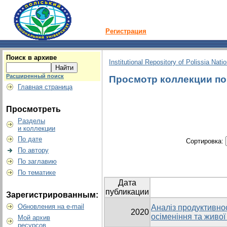
Регистрация
Поиск в архиве
Institutional Repository of Polissia Nati
Расширенный поиск
Просмотр коллекции по 
Главная страница
Просмотреть
Разделы
и коллекции
По дате
Сортировка:
По автору
По заглавию
По тематике
Дата
публикации
Зарегистрированным:
Обновления на e-mail
Аналіз продуктивнос
2020
осіменіння та живої
Мой архив
ресурсов