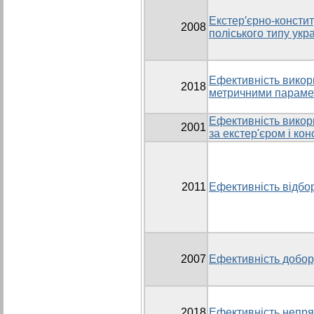
Екстер′єрно-констит
2008
поліського типу укр
Ефективність викор
2018
метричними параме
Ефективність викор
2001
за екстер'єром і ко
2011
Ефективність відбор
2007
Ефективність добор
2018
Ефективність непрям