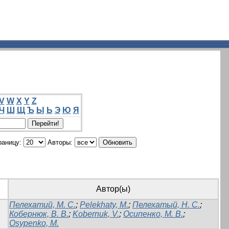
V
W
X
Y
Z
Ч
Ш
Щ
Ъ
Ы
Ь
Э
Ю
Я
раницу:
Авторы:
Автор(ы)
Пелехатий, М. С.
;
Pelekhaty, M.
;
Пелехатый, Н. С.
;
Кобернюк, В. В.
;
Kobernuk, V.
;
Осипенко, М. В.
;
Osypenko, M.