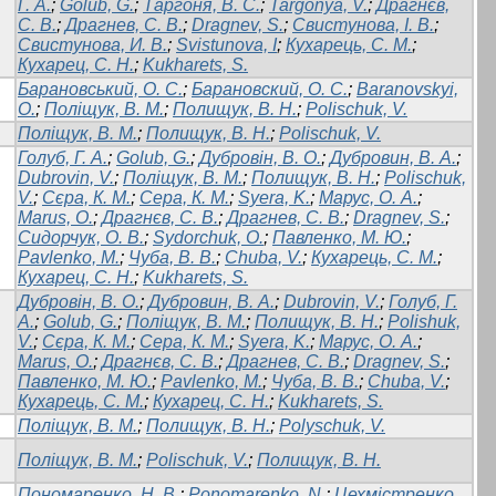
Г. А.
;
Golub, G.
;
Таргоня, В. С.
;
Targonya, V.
;
Драгнєв,
С. В.
;
Драгнев, С. В.
;
Dragnev, S.
;
Свистунова, І. В.
;
Свистунова, И. В.
;
Svistunova, I
;
Кухарець, С. М.
;
Кухарец, С. Н.
;
Kukharets, S.
Барановський, О. С.
;
Барановский, О. С.
;
Baranovskyi,
O.
;
Поліщук, В. М.
;
Полищук, В. Н.
;
Polischuk, V.
Поліщук, В. М.
;
Полищук, В. Н.
;
Polischuk, V.
Голуб, Г. А.
;
Golub, G.
;
Дубровін, В. О.
;
Дубровин, В. А.
;
Dubrovin, V.
;
Поліщук, В. М.
;
Полищук, В. Н.
;
Polischuk,
V.
;
Сєра, К. М.
;
Сера, К. М.
;
Syera, K.
;
Марус, О. А.
;
Marus, O.
;
Драгнєв, С. В.
;
Драгнев, С. В.
;
Dragnev, S.
;
Сидорчук, О. В.
;
Sydorchuk, O.
;
Павленко, М. Ю.
;
Pavlenko, M.
;
Чуба, В. В.
;
Chuba, V.
;
Кухарець, С. М.
;
Кухарец, С. Н.
;
Kukharets, S.
Дубровін, В. О.
;
Дубровин, В. А.
;
Dubrovin, V.
;
Голуб, Г.
А.
;
Golub, G.
;
Поліщук, В. М.
;
Полищук, В. Н.
;
Polishuk,
V.
;
Сєра, К. М.
;
Сера, К. М.
;
Syera, K.
;
Марус, О. А.
;
Marus, O.
;
Драгнєв, С. В.
;
Драгнев, С. В.
;
Dragnev, S.
;
Павленко, М. Ю.
;
Pavlenko, M.
;
Чуба, В. В.
;
Chuba, V.
;
Кухарець, С. М.
;
Кухарец, С. Н.
;
Kukharets, S.
Поліщук, В. М.
;
Полищук, В. Н.
;
Polyschuk, V.
Поліщук, В. М.
;
Polischuk, V.
;
Полищук, В. Н.
Пономаренко, Н. В.
;
Ponomarenko, N.
;
Цехмістренко,