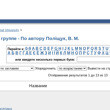
onal University
>
руппе - По автору Поліщук, В. М.
0-9
A
B
C
D
E
F
G
H
I
J
K
L
M
N
O
P
Q
R
S
T
U
Перейти к:
А
Б
В
Г
Ґ
Д
Е
Є
Ё
Ж
З
И
І
Ї
Й
К
Л
М
Н
О
П
Р
С
Т
У
Ф
Х
Ц
или введите несколько первых букв:
Упорядочнить:
Вывести на ст
Отображение результатов 1 до 13 из 13
Название
гетика