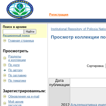
Регистрация
Поиск в архиве
Institutional Repository of Polissia Nati
Расширенный поиск
Просмотр коллекции по г
Главная страница
Просмотреть
Разделы
и коллекции
По дате
Сортировка:
По автору
По заглавию
Дата
По тематике
публикации
Зарегистрированным:
Обновления на e-mail
Мой архив
2012
Альтернативна енер
ресурсов