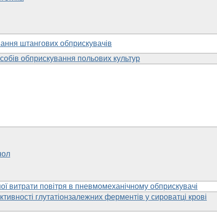
вання штангових обприскувачів
особів обприскування польових культур
нол
ої витрати повітря в пневмомеханічному обприскувачі
активності глутатіонзалежних ферментів у сироватці крові