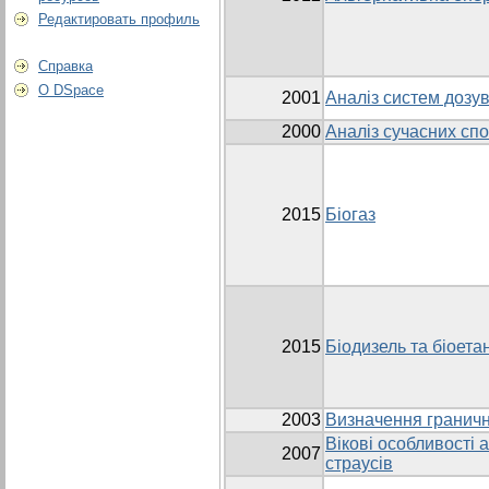
Редактировать профиль
Справка
О DSpace
2001
Аналіз систем дозу
2000
Аналіз сучасних сп
2015
Біогаз
2015
Біодизель та біоета
2003
Визначення граничн
Вікові особливості 
2007
страусів