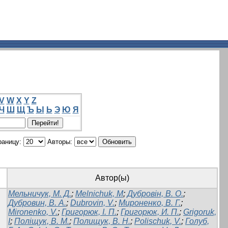
V
W
X
Y
Z
Ч
Ш
Щ
Ъ
Ы
Ь
Э
Ю
Я
раницу:
Авторы:
Автор(ы)
Мельничук, М. Д.
;
Melnichuk, M
;
Дубровін, В. О.
;
Дубровин, В. А.
;
Dubrovin, V.
;
Мироненко, В. Г.
;
Mironenko, V.
;
Григорюк, І. П.
;
Григорюк, И. П.
;
Grigoruk,
I
;
Поліщук, В. М.
;
Полищук, В. Н.
;
Polischuk, V.
;
Голуб,