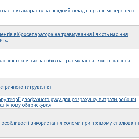
насіння амаранту на ліпідний склад в організмі перепелів
ентів вібросепаратора на травмування і якість насіння
жита
ьних технічних засобів на травмування і якість насіння
етричного титрування
ру теорії двофазного руху для розрахунку витрати робочої
анічному обприскувачі
ні особливості використання соломи при прямому спалюванн