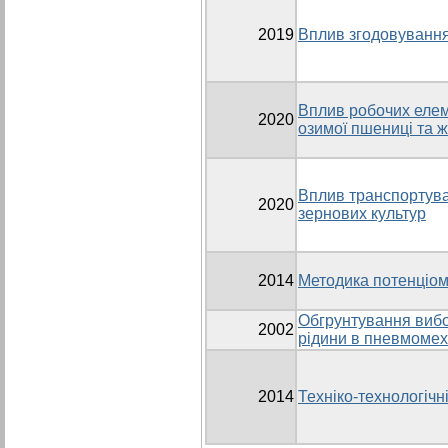
2019
Вплив згодовування 
Вплив робочих елем
2020
озимої пшениці та 
Вплив транспортувал
2020
зернових культур
2014
Методика потенціом
Обгрунтування вибо
2002
рідини в пневмомех
2014
Техніко-технологіч