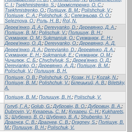
С. І.
;
Tsekhmistrenko, S.
;
Цехмістренко, О. С.
;
Tsekhmistrenko, O.
;
Поліщук, В. М.
;
Polishchuk, V.
;
Поліщук, С. А.
;
Polishchuk, S.
;
Селезньова, О. О.
;
Seleznova, O.
;
Роль, Н. В.
;
Rol, N.
Дерев'янко, Д. А.
;
Derevyanko, D.
;
Деревянко, Д. А.
;
Поліщук, В. М.
;
Polischuk, V.
;
Полищук, В. Н.
;
Сукманюк, О. М.
;
Sukmaniuk, O.
;
Сукманюк, Е. Н.
;
Дерев'янко, О. Д.
;
Derevyanko, O.
;
Деревянко, А. Д.
Дерев'янко, Д. А.
;
Derevianko, D.
;
Деревянко, Д. А.
;
Сукманюк, Е. Н.
;
Sukmaniuk, E.
;
Сукманюк, О. М.
;
Чичилюк, С. Б.
;
Chychylyuk, S.
;
Дерев'янко, О. Д.
;
Derevianko, O.
;
Деревянко, А. Д.
;
Поліщук, В. М.
;
Polischuk, V.
;
Полищук, В. Н.
Поліщук, О. В.
;
Polishchuk, O.
;
Козак, Н. І.
;
Kozak, N.
;
Поліщук, В. М.
;
Polishchuk, V.
;
Білецький, А. В.
;
Biletsky,
A.
Поліщук, В. М.
;
Полищук, В. Н.
;
Polischuk, V.
Голуб, Г. А.
;
Golub, G.
;
Дубровін, В. О.
;
Дубровин, В. А.
;
Dubrovin, V.
;
Кухарець, С. М.
;
Кухарец, С. Н.
;
Kukharets,
і
S.
;
Шубенко, В. О.
;
Шубенко, В. А.
;
Shubenko, V.
;
Драгнєв, С. В.
;
Драгнев, С. В.
;
Dragnev, S.
;
Поліщук, В.
М.
;
Полищук, В. Н.
;
Polischuk, V.