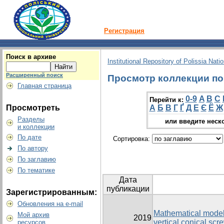
Регистрация
Поиск в архиве
Institutional Repository of Polissia Nati
Расширенный поиск
Просмотр коллекции по г
Главная страница
0-9
A
B
C
Перейти к:
Просмотреть
А
Б
В
Г
Ґ
Д
Е
Є
Ё
Ж
Разделы
или введите неск
и коллекции
По дате
Сортировка:
По автору
По заглавию
По тематике
Дата
публикации
Зарегистрированным:
Обновления на e-mail
Mathematical modeli
Мой архив
2019
vertical conical scr
ресурсов