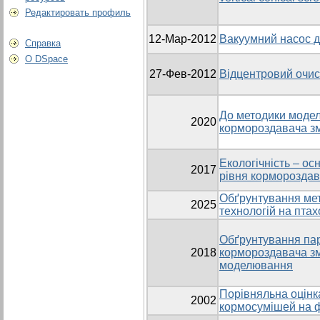
Редактировать профиль
12-Мар-2012
Вакуумний насос д
Справка
О DSpace
27-Фев-2012
Відцентровий очи
До методики моде
2020
кормороздавача з
Екологічність – ос
2017
рівня корморозда
Обґрунтування ме
2025
технологій на пта
Обґрунтування пар
2018
кормороздавача з
моделювання
Порівняльна оцінк
2002
кормосумішей на 