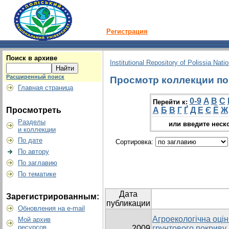
Регистрация
Поиск в архиве
Institutional Repository of Polissia Nati
Расширенный поиск
Просмотр коллекции по г
Главная страница
0-9
A
B
C
Перейти к:
Просмотреть
А
Б
В
Г
Ґ
Д
Е
Є
Ё
Ж
Разделы
или введите неск
и коллекции
По дате
Сортировка:
По автору
По заглавию
По тематике
Дата
Зарегистрированным:
публикации
Обновления на e-mail
Агроекологічна оці
Мой архив
ресурсов
2009
грунтового покриву,