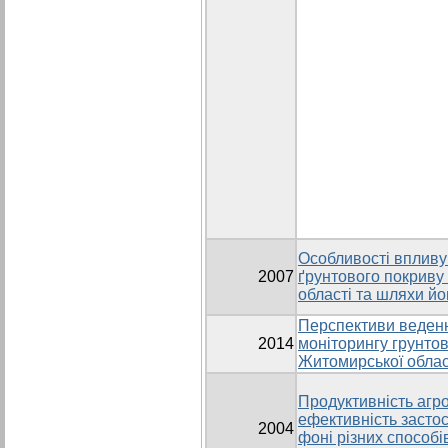
Особливості впливу
2007
ґрунтового покриву
області та шляхи й
Перспективи веденн
2014
моніторингу грунтов
Житомирської облас
Продуктивність агр
ефективність засто
2004
фоні різних способі