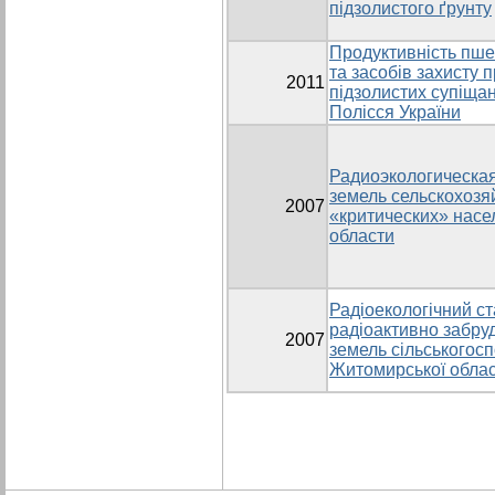
підзолистого ґрунту
Продуктивність пше
та засобів захисту 
2011
підзолистих супіща
Полісся України
Радиоэкологическая
земель сельскохозя
2007
«критических» нас
области
Радіоекологічний с
радіоактивно забру
2007
земель сільськогос
Житомирської облас