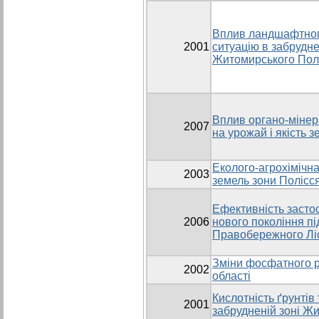
Вплив ландшафтног
2001
ситуацію в забрудне
Житомирського Пол
Вплив органо-мінер
2007
на урожай і якість 
Еколого-агрохімічна
2003
земель зони Полісс
Ефективність засто
2006
нового покоління п
Правобережного Лі
Зміни фосфатного р
2002
області
Кислотність ґрунтів 
2001
забрудненій зоні Жи