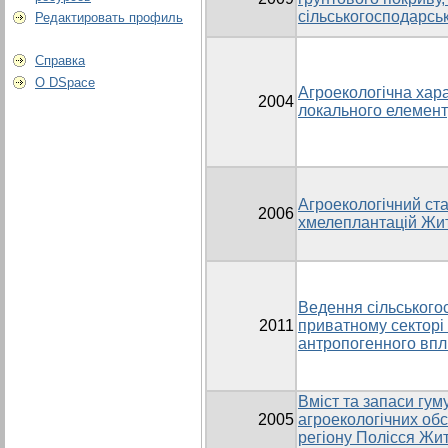
сільськогосподарськ
Редактировать профиль
Справка
О DSpace
Агроекологічна хар
2004
локального елемен
Агроекологічний ст
2006
хмелеплантацій Жит
Ведення сільського
2011
приватному секторі
антропогенного вп
Вміст та запаси гум
2005
агроекологічних об
регіону Полісся Жит