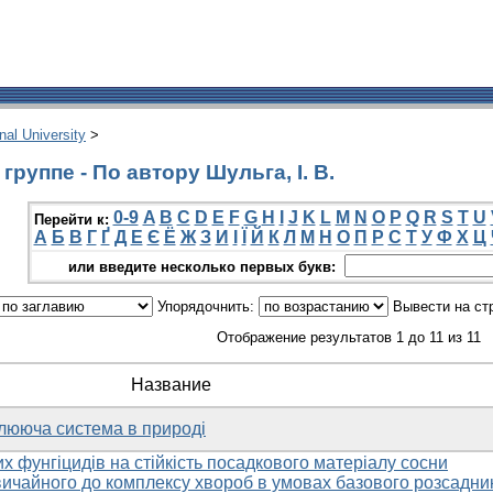
onal University
>
руппе - По автору Шульга, І. В.
0-9
A
B
C
D
E
F
G
H
I
J
K
L
M
N
O
P
Q
R
S
T
U
Перейти к:
А
Б
В
Г
Ґ
Д
Е
Є
Ё
Ж
З
И
І
Ї
Й
К
Л
М
Н
О
П
Р
С
Т
У
Ф
Х
Ц
или введите несколько первых букв:
Упорядочнить:
Вывести на ст
Отображение результатов 1 до 11 из 11
Название
лююча система в природі
 фунгіцидів на стійкість посадкового матеріалу сосни
звичайного до комплексу хвороб в умовах базового розсадни