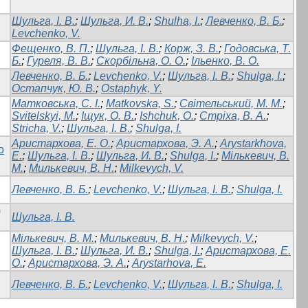
Шульга, І. В.
;
Шульга, И. В.
;
Shulha, I.
;
Левченко, В. Б.
;
Levchenko, V.
Фещенко, В. П.
;
Шульга, І. В.
;
Корж, З. В.
;
Годовська, Т.
Б.
;
Гуреля, В. В.
;
Скорбільна, О. О.
;
Ільенко, В. О.
Левченко, В. Б.
;
Levchenko, V.
;
Шульга, І. В.
;
Shulga, I.
;
Остапчук, Ю. В.
;
Ostaphyk, Y.
Матковська, С. І.
;
Matkovska, S.
;
Світельський, М. М.
;
Svitelskyi, M.
;
Іщук, О. В.
;
Ishchuk, O.
;
Стріха, В. А.
;
Stricha, V.
;
Шульга, І. В.
;
Shulga, I.
Аристархова, Е. О.
;
Аристархова, Э. А.
;
Arystarkhova,
о
E.
;
Шульга, І. В.
;
Шульга, И. В.
;
Shulga, I.
;
Мількевич, В.
М.
;
Милькевич, В. Н.
;
Milkevych, V.
Левченко, В. Б.
;
Levchenko, V.
;
Шульга, І. В.
;
Shulga, I.
)
Шульга, І. В.
Мількевич, В. М.
;
Милькевич, В. Н.
;
Milkevych, V.
;
Шульга, І. В.
;
Шульга, И. В.
;
Shulga, I.
;
Аристархова, Е.
О.
;
Аристархова, Э. А.
;
Arystarhova, Е.
Левченко, В. Б.
;
Levchenko, V.
;
Шульга, І. В.
;
Shulga, I.