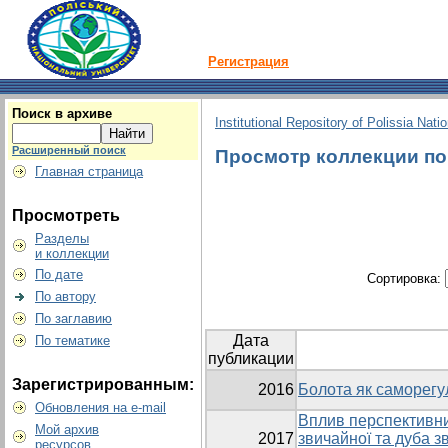
Регистрация
Поиск в архиве
Institutional Repository of Polissia Nati
Расширенный поиск
Просмотр коллекции по г
Главная страница
Просмотреть
Разделы
и коллекции
По дате
Сортировка:
По автору
По заглавию
Дата
По тематике
публикации
Зарегистрированным:
2016
Болота як саморегу
Обновления на e-mail
Вплив перспективних
Мой архив
2017
звичайної та дуба 
ресурсов