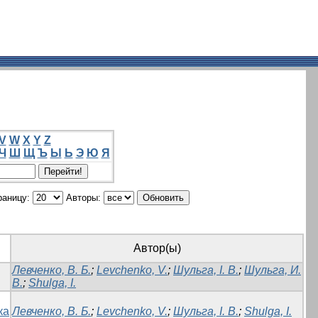
V
W
X
Y
Z
Ч
Ш
Щ
Ъ
Ы
Ь
Э
Ю
Я
раницу:
Авторы:
Автор(ы)
Левченко, В. Б.
;
Levchenko, V.
;
Шульга, І. В.
;
Шульга, И.
В.
;
Shulga, I.
ка
Левченко, В. Б.
;
Levchenko, V.
;
Шульга, І. В.
;
Shulga, I.