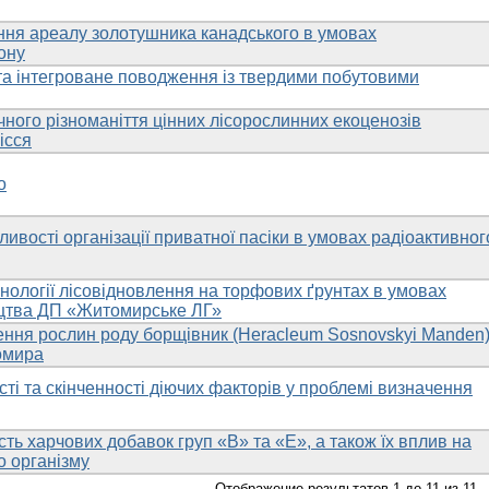
ння ареалу золотушника канадського в умовах
ону
 та інтегроване поводження із твердими побутовими
ного різноманіття цінних лісорослинних екоценозів
ісся
о
вості організації приватної пасіки в умовах радіоактивног
нології лісовідновлення на торфових ґрунтах в умовах
ицтва ДП «Житомирське ЛГ»
ння рослин роду борщівник (Heracleum Sosnovskyi Manden
томира
і та скінченності діючих факторів у проблемі визначення
ість харчових добавок груп «В» та «Е», а також їх вплив на
о організму
Отображение результатов 1 до 11 из 11