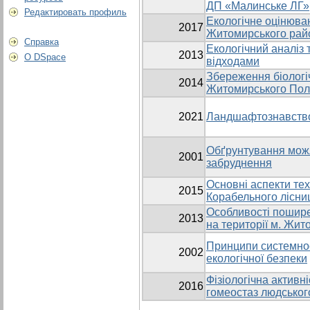
ДП «Малинське ЛГ»
Редактировать профиль
Екологічне оцінюва
2017
Житомирського рай
Справка
Екологічний аналіз
2013
О DSpace
відходами
Збереження біологіч
2014
Житомирського Пол
2021
Ландшафтознавств
Обґрунтування можли
2001
забруднення
Основні аспекти тех
2015
Корабельного лісн
Особливості пошире
2013
на території м. Жи
Принципи системност
2002
екологічної безпеки
Фізіологічна активн
2016
гомеостаз людськог