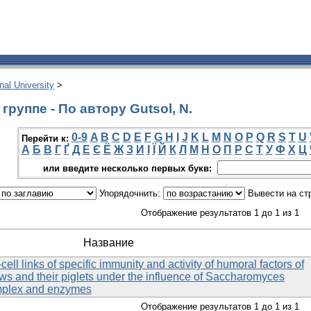
onal University
>
руппе - По автору Gutsol, N.
0-9
A
B
C
D
E
F
G
H
I
J
K
L
M
N
O
P
Q
R
S
T
U
Перейти к:
А
Б
В
Г
Ґ
Д
Е
Є
Ё
Ж
З
И
І
Ї
Й
К
Л
М
Н
О
П
Р
С
Т
У
Ф
Х
Ц
или введите несколько первых букв:
Упорядочнить:
Вывести на ст
Отображение результатов 1 до 1 из 1
Название
cell links of specific immunity and activity of humoral factors of
ows and their piglets under the influence of Saccharomyces
mplex and enzymes
Отображение результатов 1 до 1 из 1