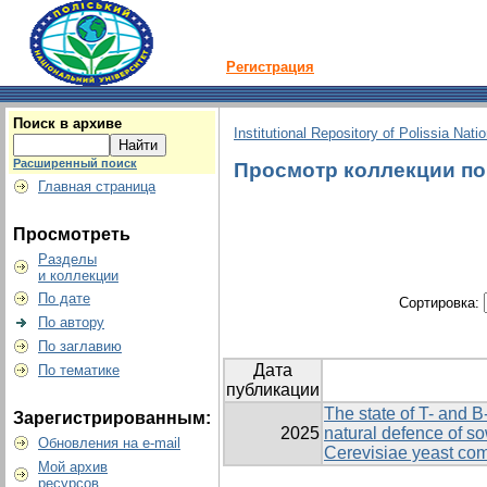
Регистрация
Поиск в архиве
Institutional Repository of Polissia Nati
Расширенный поиск
Просмотр коллекции по г
Главная страница
Просмотреть
Разделы
и коллекции
По дате
Сортировка:
По автору
По заглавию
Дата
По тематике
публикации
The state of T- and B-
Зарегистрированным:
2025
natural defence of s
Обновления на e-mail
Cerevisiae yeast co
Мой архив
ресурсов