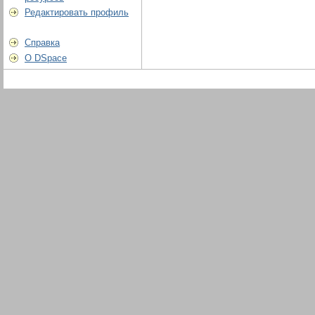
Редактировать профиль
Справка
О DSpace