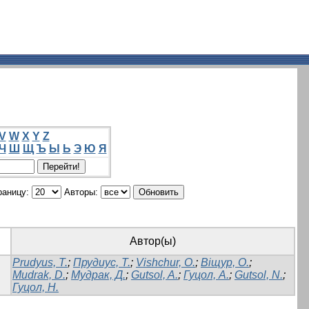
V
W
X
Y
Z
Ч
Ш
Щ
Ъ
Ы
Ь
Э
Ю
Я
раницу:
Авторы:
Автор(ы)
Prudyus, T.
;
Прудиус, Т.
;
Vishchur, O.
;
Віщур, О.
;
Mudrak, D.
;
Мудрак, Д.
;
Gutsol, A.
;
Гуцол, А.
;
Gutsol, N.
;
Гуцол, Н.