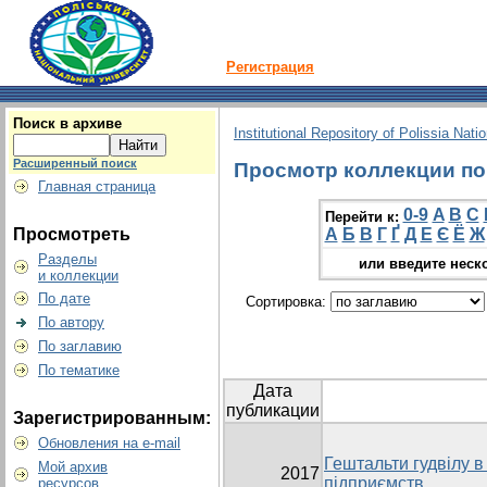
Регистрация
Поиск в архиве
Institutional Repository of Polissia Nati
Расширенный поиск
Просмотр коллекции по г
Главная страница
0-9
A
B
C
Перейти к:
Просмотреть
А
Б
В
Г
Ґ
Д
Е
Є
Ё
Ж
Разделы
или введите неск
и коллекции
По дате
Сортировка:
По автору
По заглавию
По тематике
Дата
публикации
Зарегистрированным:
Обновления на e-mail
Гештальти гудвілу 
Мой архив
2017
підприємств
ресурсов