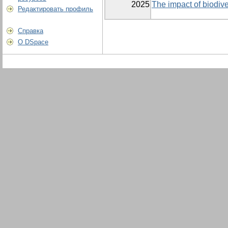
2025
The impact of biodive
Редактировать профиль
Справка
О DSpace