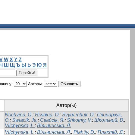
V
W
X
Y
Z
Ч
Ш
Щ
Ъ
Ы
Ь
Э
Ю
Я
раницу:
Авторы:
Автор(ы)
Nochvina, O.
;
Ночвіна, О.
;
Svynarchuk, O.
;
Свинарчук,
О.
;
Swiacik, Ja.
;
Свайсік, Я.
;
Shkolniy, V.
;
Школьний, В.
;
Vilchynska, L.
;
Вільчинська, Л.
Vilchynska, L.
;
Вільчинська, Л.
;
Plahtiy, D.
;
Плахтій, Д.
;