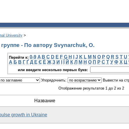
onal University
>
группе - По автору Svynarchuk, O.
0-9
A
B
C
D
E
F
G
H
I
J
K
L
M
N
O
P
Q
R
S
T
U
Перейти к:
А
Б
В
Г
Ґ
Д
Е
Є
Ё
Ж
З
И
І
Ї
Й
К
Л
М
Н
О
П
Р
С
Т
У
Ф
Х
Ц
или введите несколько первых букв:
Упорядочнить:
Вывести на ст
Отображение результатов 1 до 2 из 2
Название
pulse growth in Ukraine