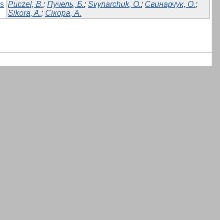
rs
Puczel, B.
;
Пучель, Б.
;
Svynarchuk, O.
;
Свинарчук, О.
;
Sikora, A.
;
Сікора, А.