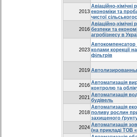
Авіаційно-хімічні 
2013
економіки та про
чистої сільського
Авіаційно-хімічні
2016
безпеки та економ
агробізнесу в Украї
Автокомпенсатор 
2023
колами корекції н
фільтрів
2019
Автолизированны
Автоматизація вир
2016
контролю та облік
Автоматизація во
2021
будівель
Автоматизація еко
2018
поливу рослин пр
захищеного ґрунт
Автоматизація зов
2024
(на прикладі ТОВ 
Автоматизація обл