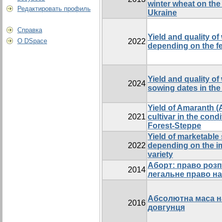
winter wheat on th
Редактировать профиль
Ukraine
Справка
Yield and quality o
О DSpace
2022
depending on the fe
Yield and quality o
2024
sowing dates in the
Yield of Amaranth 
2021
cultivar in the cond
Forest-Steppe
Yield of marketable
2022
depending on the i
variety
Аборт: право розп
2014
легальне право н
Абсолютна маса на
2016
довгунця