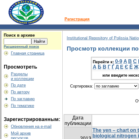
Регистрация
Поиск в архиве
Institutional Repository of Polissia Nati
Расширенный поиск
Просмотр коллекции по 
Главная страница
0-9
A
B
C
Перейти к:
Просмотреть
А
Б
В
Г
Ґ
Д
Е
Є
Ё
Ж
Разделы
или введите неск
и коллекции
По дате
Сортировка:
По автору
По заглавию
О
По тематике
Дата
Зарегистрированным:
публикации
Обновления на e-mail
The yen – chart on 
Мой архив
biological nitrogen i
ресурсов
2013