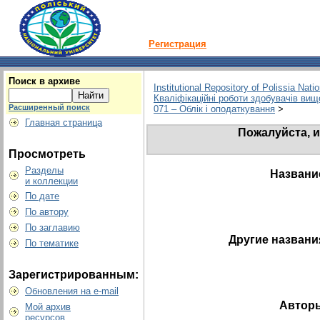
Регистрация
Поиск в архиве
Institutional Repository of Polissia Nati
Кваліфікаційні роботи здобувачів вищо
Расширенный поиск
071 – Облік і оподаткування
>
Главная страница
Пожалуйста, и
Просмотреть
Разделы
Названи
и коллекции
По дате
По автору
По заглавию
Другие названи
По тематике
Зарегистрированным:
Обновления на e-mail
Автор
Мой архив
ресурсов