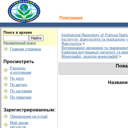
Регистрация
Поиск в архиве
Institutional Repository of Polissia Nati
Інститути, факультети та підрозділи 
Расширенный поиск
Факультети
>
Ветеринарної медицини та тваринниц
Главная страница
Кафедра внутрішньої паталогії та мор
Монографії, розділи монографій
>
Просмотреть
Пожа
Разделы
и коллекции
По дате
Названи
По автору
По заглавию
По тематике
Зарегистрированным:
Обновления на e-mail
Мой архив
ресурсов