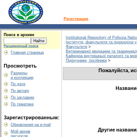
Регистрация
Поиск в архиве
Institutional Repository of Polissia Nati
Інститути, факультети та підрозділи 
Расширенный поиск
Факультети
>
Ветеринарної медицини та тваринниц
Главная страница
Кафедра внутрішньої паталогії та мор
Підручники, посібники
>
Просмотреть
Пожалуйста, ис
Разделы
и коллекции
По дате
Названи
По автору
По заглавию
По тематике
Зарегистрированным:
Обновления на e-mail
Другие названи
Мой архив
ресурсов