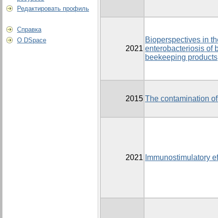
Редактировать профиль
Справка
Bioperspectives in th
О DSpace
2021
enterobacteriosis of 
beekeeping products
2015
The contamination of
2021
Immunostimulatory eff