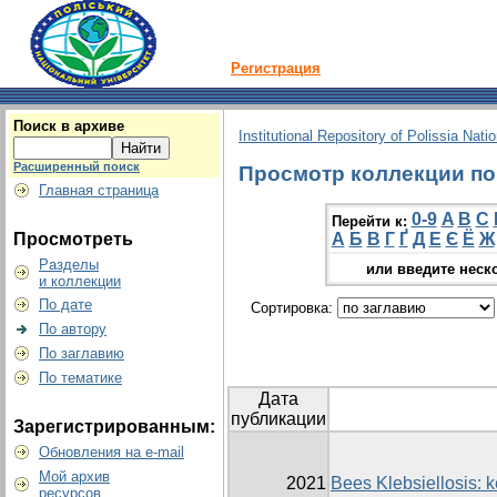
Регистрация
Поиск в архиве
Institutional Repository of Polissia Nati
Расширенный поиск
Просмотр коллекции по г
Главная страница
0-9
A
B
C
Перейти к:
Просмотреть
А
Б
В
Г
Ґ
Д
Е
Є
Ё
Ж
Разделы
или введите неск
и коллекции
По дате
Сортировка:
По автору
По заглавию
По тематике
Дата
публикации
Зарегистрированным:
Обновления на e-mail
Мой архив
2021
Bees Klebsiellosis: 
ресурсов