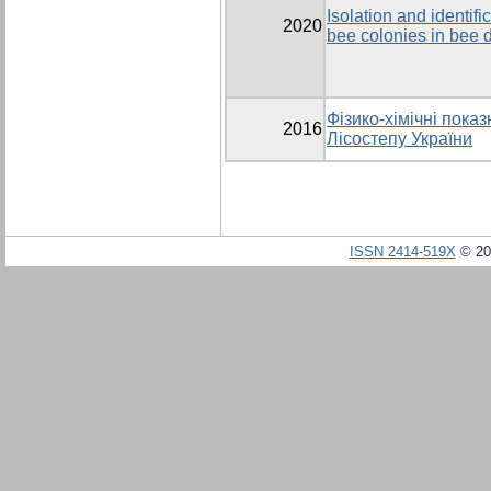
Isolation and identif
2020
bee colonies in bee 
Фізико-хімічні пока
2016
Лісостепу України
ISSN 2414-519X
© 20