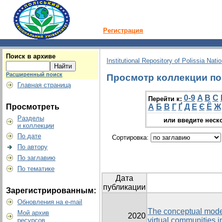
Регистрация
Поиск в архиве
Institutional Repository of Polissia Nati
Расширенный поиск
Просмотр коллекции по 
Главная страница
0-9
A
B
C
Перейти к:
Просмотреть
А
Б
В
Г
Ґ
Д
Е
Є
Ё
Ж
Разделы
или введите неск
и коллекции
По дате
Сортировка:
По автору
По заглавию
По тематике
Дата
публикации
Зарегистрированным:
Обновления на e-mail
The conceptual model 
Мой архив
2020
virtual communities i
ресурсов