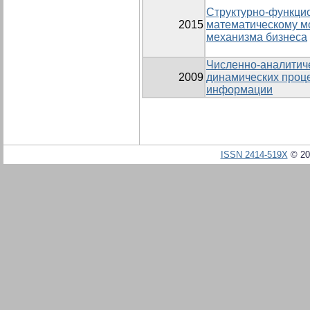
Структурно-функци
2015
математическому м
механизма бизнеса
Численно-аналитич
2009
динамических проц
информации
ISSN 2414-519X
© 20