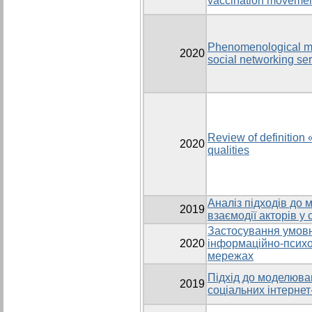
vaccination moveme
Phenomenological mod
2020
social networking se
Review of definition
2020
qualities
Аналіз підходів до
2019
взаємодії акторів у
Застосування умовн
2020
інформаційно-психо
мережах
Підхід до моделюва
2019
соціальних інтернет