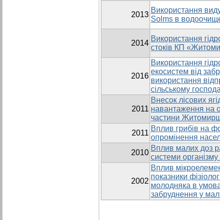
Використання виду 
2013
Solms в водоочищ
Використання гідро
2014
стоків КП «Житом
Використання гідр
екосистем від заб
2016
використання відп
сільському господа
Внесок лісових яг
2011
навантаження на о
частини Житомир
Вплив грибів на ф
2011
опромінення насел
Вплив малих доз ра
2010
системи організму
Вплив мікроелемен
показники фізіолог
2002
молодняка в умова
забруднення у мал