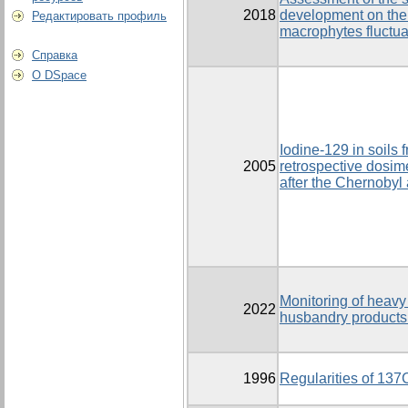
2018
development on the b
Редактировать профиль
macrophytes fluctu
Справка
О DSpace
Iodine-129 in soils
2005
retrospective dosim
after the Chernobyl
Monitoring of heavy
2022
husbandry products 
1996
Regularities of 137C