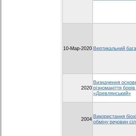
10-Мар-2020
Вертикальний бага
Визначення основн
2020
різноманіття борі
«Древлянський»
Використання біохі
2004
обміну речовин сі