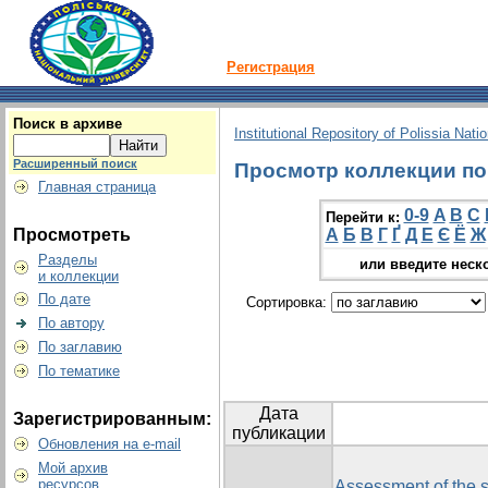
Регистрация
Поиск в архиве
Institutional Repository of Polissia Nati
Расширенный поиск
Просмотр коллекции по г
Главная страница
0-9
A
B
C
Перейти к:
Просмотреть
А
Б
В
Г
Ґ
Д
Е
Є
Ё
Ж
Разделы
или введите неск
и коллекции
По дате
Сортировка:
По автору
По заглавию
По тематике
Дата
Зарегистрированным:
публикации
Обновления на e-mail
Мой архив
ресурсов
Assessment of the s