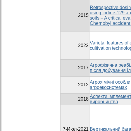
Retrospective dosim
using Iodine-129 a
2015
soils – A critical e
Chernobyl accident 
Varietal features o
2022
cultivation technolo
Агрофізична реабі
2017
після добування і
Агрохімічні особли
2012
агроекосистемах
Аспекти імплемента
2018
виробництва
7-Июл-2021
Вертикальний бага