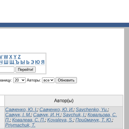
V
W
X
Y
Z
Ч
Ш
Щ
Ъ
Ы
Ь
Э
Ю
Я
раницу:
Авторы:
Автор(ы)
Савченко, Ю. І.
;
Савченко, Ю. И.
;
Savchenko, Yu.
;
Савчук, І. М.
;
Савчук, И. Н.
;
Savchuk, I.
;
Ковальова, С.
П.
;
Ковалева, С. П.
;
Kovaleva, S.
;
Приймачук, Т. Ю.
;
Priymachuk, T.