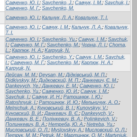
Савченко, Ю. І.
;
Savchenko, J.
;
Савчук, І. М.
;
Savchuk, I.
;
Савченко, М. Г.
;
Savchenko, M.
Савченко, Ю. І.
;
Кальчук, Л. А.
;
Ковальчук, Т. І.
Савченко, Ю. І.
;
Савчук, І. М.
;
Кальчук, Л. А.
;
Ковальчук,
Т. І.
Савченко, Ю. І.
;
Savchenko, Yu.
;
Савчук, І. М.
;
Savchuk,
I.
;
Савченко, М. Г.
;
Savchenko, M.
;
Чорна, Л. І.
;
Chorna,
L.
;
Карпюк, Н. А.
;
Karpyuk, N.
Савченко, Ю. І.
;
Savchenko, Y.
;
Савчук, І. М.
;
Savchuk,
I.
;
Савченко, М. Г.
;
Savchenko, M.
;
Карпюк, Н. А.
;
Karpyuk, N.
Дейсан, М. М.
;
Deysan, M.
;
Дідківський, М. П.
;
Didkivskyy, M.
;
Дидковский, М. П.
;
Данкевич, Є. М.
;
Dankevych, Ye.
;
Данкевич, Е. М.
;
Савченко, Ю. І.
;
Savchenko, Yu.
;
Савченко, Ю. И.
;
Савчук, І. М.
;
Savchuk, I.
;
Савчук, И. Н.
;
Ратошнюк, І. Ю.
;
Ratoshnyuk, I.
;
Ратошнюк, И. Ю.
;
Мельничук, А. О.
;
Melnichuk, А.
;
Куновський, В. І.
;
Kunovskyy, V.
;
Куновский, В. И.
;
Данкевич, В. Є.
;
Dankevych, V.
;
Данкевич, В. Е.
;
Полінкевич, В. А.
;
Polinkevich, V.
;
Полинкевич, В. А.
;
Нетреба, Ю. А.
;
Netreba, Yu.
;
Мисловський, О. Л.
;
Myslovskyy, A.
;
Мисловский, О. Л.
;
Петрук, М. М.
;
Petruk, M.
;
Мартинюк, О. М.
;
Martyniuk,