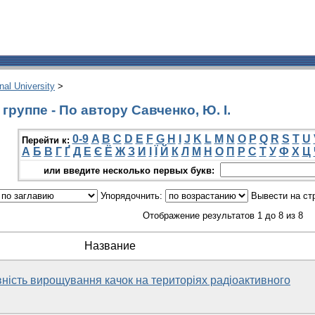
onal University
>
руппе - По автору Савченко, Ю. І.
0-9
A
B
C
D
E
F
G
H
I
J
K
L
M
N
O
P
Q
R
S
T
U
Перейти к:
А
Б
В
Г
Ґ
Д
Е
Є
Ё
Ж
З
И
І
Ї
Й
К
Л
М
Н
О
П
Р
С
Т
У
Ф
Х
Ц
или введите несколько первых букв:
Упорядочнить:
Вывести на ст
Отображение результатов 1 до 8 из 8
Название
ність вирощування качок на територіях радіоактивного