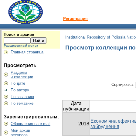
Регистрация
Поиск в архиве
Institutional Repository of Polissia Nati
Расширенный поиск
Просмотр коллекции по г
Главная страница
Просмотреть
Разделы
и коллекции
По дате
Сортировка:
По автору
По заглавию
Дата
По тематике
публикации
Зарегистрированным:
Економічна ефектив
2018
Обновления на e-mail
забруднення
Мой архив
ресурсов