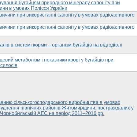
вування бугайцям природного мінералу сапоніту при
ини в умовах Полісся України
вичини при використанні сапоніту в умовах радіоактивного
вичини при використанні сапоніту в умовах радіоактивного
алів в системі корми – організм бугайців на відгодівлі
цевий метаболізм і показники крові у бугайців при
 силосів
денню сільськогосподарського виробництва в умовах
руднення північних районів Житомирщини, постраждалих у
а Чорнобильській АЕС на період 2011–2016 рр.