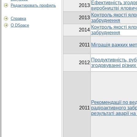
Ефективність згодо
2013
Редактировать профиль
виробництві ялович
Контроль якості яло
2013
Справка
забруднення
О DSpace
Контроль якості яло
2014
забруднення
2011
Міграція важких мет
Продуктивність, руб
2012
згодовуванні різних
Рекомендації по ве
2011
радіоактивного заб
результаті аварії н