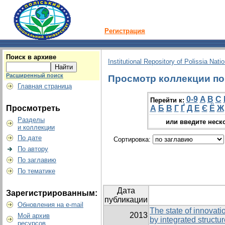
Регистрация
Поиск в архиве
Institutional Repository of Polissia Nati
Расширенный поиск
Просмотр коллекции по 
Главная страница
0-9
A
B
C
Перейти к:
Просмотреть
А
Б
В
Г
Ґ
Д
Е
Є
Ё
Ж
Разделы
или введите неск
и коллекции
По дате
Сортировка:
По автору
По заглавию
По тематике
Дата
Зарегистрированным:
публикации
Обновления на e-mail
The state of innovati
2013
Мой архив
by integrated structu
ресурсов