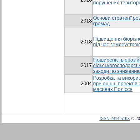
порушених територ
Основи стратегії ро
2018
громад
Підвищення біорізн
2018
під час землеустр
Поширеність ерозій
2017
сільськогосподарсь
заходи по зниженню 
Розробка та викори
2004
при оцінці проектів
масивах Полісся
ISSN 2414-519X
© 20