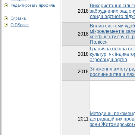
Редактировать профиль
Використання сільсь
2018
забруднених радіону
ландшафтного підх
Справка
О DSpace
Вплив системи удобр
мікроелементів зале
2018
коефіцієнту ґрунт–
Полісся
Гранична площа пос
2018
культур, як індикат
агроландшафтів
Зниження вмісту рад
2018
рослинництва шлях
Методичні рекоменд
2011
деградаційних проц
зони Житомирської 