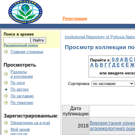
Регистрация
Поиск в архиве
Institutional Repository of Polissia Nati
Расширенный поиск
Просмотр коллекции по г
Главная страница
0-9
A
B
C
Перейти к:
Просмотреть
А
Б
В
Г
Ґ
Д
Е
Є
Ё
Ж
Разделы
или введите неск
и коллекции
По дате
Сортировка:
По автору
По заглавию
По тематике
Дата
публикации
Зарегистрированным:
Обновления на e-mail
Використання орних
2018
агроекологічної оцін
Мой архив
ресурсов