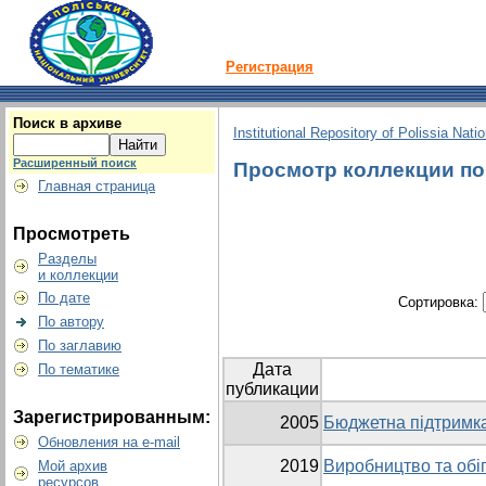
Регистрация
Поиск в архиве
Institutional Repository of Polissia Nati
Расширенный поиск
Просмотр коллекции по г
Главная страница
Просмотреть
Разделы
и коллекции
По дате
Сортировка:
По автору
По заглавию
Дата
По тематике
публикации
Зарегистрированным:
2005
Бюджетна підтримка
Обновления на e-mail
2019
Виробництво та обіг
Мой архив
ресурсов