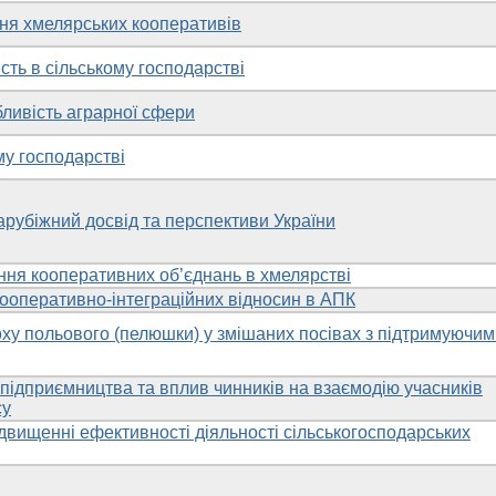
ня хмелярських кооперативів
ість в сільському господарстві
бливість аграрної сфери
ому господарстві
арубіжний досвід та перспективи України
ння кооперативних об’єднань в хмелярстві
ооперативно-інтеграційних відносин в АПК
оху польового (пелюшки) у змішаних посівах з підтримуючи
 підприємництва та вплив чинників на взаємодію учасників
су
ідвищенні ефективності діяльності сільськогосподарських