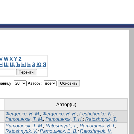
V
W
X
Y
Z
Ч
Ш
Щ
Ъ
Ы
Ь
Э
Ю
Я
раницу:
Авторы:
Автор(ы)
Фещенко, Н. М.
;
Фещенко, Н. Н.
;
Feshchenko, N.
;
Ратошнюк, Т. М.
;
Ратошнюк, Т. Н.
;
Ratoshnyuk, T.
Ратошнюк, Т. М.
;
Ratoshnyuk, T.
;
Ратошнюк, В. І.
;
Ratoshnyuk, V.
;
Ратошнюк, В. В.
;
Ratoshnyuk, V.