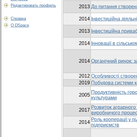
Редактировать профиль
2013
До питання створен
Справка
2014
Інвестиційна діяльн
О DSpace
2013
Інвестиційна прива
2014
Інновації в сільськ
2014
Органічний ринок: з
2012
Особливості створе
2019
Побудова системи к
Продуктивність гор
2005
культурами
Розвиток аграрного
2017
виробничого проце
Роль кооперації у п
2014
підприємств