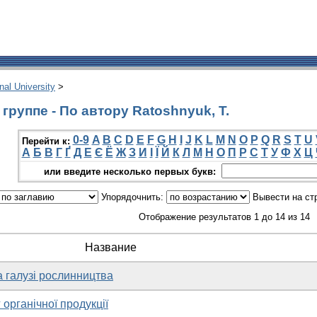
onal University
>
руппе - По автору Ratoshnyuk, T.
0-9
A
B
C
D
E
F
G
H
I
J
K
L
M
N
O
P
Q
R
S
T
U
Перейти к:
А
Б
В
Г
Ґ
Д
Е
Є
Ё
Ж
З
И
І
Ї
Й
К
Л
М
Н
О
П
Р
С
Т
У
Ф
Х
Ц
или введите несколько первых букв:
Упорядочнить:
Вывести на ст
Отображение результатов 1 до 14 из 14
Название
 галузі рослинництва
 органічної продукції