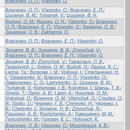
Власенко, О. П.
;
Vlasenko, O.
Власенко, О. П.
;
Vlasenko, O.
;
Власенко, Е. П.
;
Циганок, В. М.
;
Tsiganok, V.
;
Циганок, В. Н.
Яценко, О. М.
;
Яценко, О. Н.
;
Yatsenko, O.
;
Власенко,
О. П.
;
Власенко, Е. П.
;
Vlasenko, O.
;
Захаріна, О. В.
;
Захарина, О. В.
;
Zakharina, O.
Власенко, О. П.
;
Власенко, Е. П.
;
Vlasenko, O.
Зіновчук, В. В.
;
Зиновчук, В. В.
;
Zinovchuk, V.
;
Власенко, О. П.
;
Власенко, Е. П.
;
Vlasenko, O.
Зіновчук, В. В.
;
Zinovchuk, V.
;
Тарасович, Л. В.
;
Tarasovych, L.
;
Буднік, О. М.
;
Budnik, O.
;
Ларіна, Я. С.
;
Larina, Ya.
;
Волкова, І. М.
;
Volkova, I.
;
Степаненко, Н.
І.
;
Stepanenko, N.
;
Власенко, О. П.
;
Vlasenko, O.
;
Лавриненко, С. О.
;
Lavrynenko, S.
;
Циганок, В. М.
;
Tsyhanok, V.
;
Копитова, І. В.
;
Kopytova, I.
;
Швець, Т. В.
;
Shvets, T.
;
Лапін, А. В.
;
Lapin, A.
;
Николюк, О. М.
;
Nykolyuk, О.
;
Віленчук, О. М.
;
Vilenchuk, O.
;
Стойко, О.
Я.
;
Stoiko, O.
;
Черевко, Г. В.
;
Cherevko, H.
;
Черевко, І.
В.
;
Cherevko, I.
;
Зіновчук, Н. В.
;
Zinovchuk, N.
;
Ращенко, А. В.
;
Rashchenko, A.
;
Тимошенко, М. М.
;
Tymoshenko, M.
;
Головач, К. С.
;
Holovach, K.
Власенко, О. В.
;
Vlasenko, O.
;
Молодецька, К. В.
;