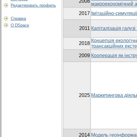
2008
макроекономічний а
Редактировать профиль
2017
Імітаційно-симуляц
Справка
О DSpace
2011
Капіталізація галузі
Концепція екологіч
2018
трансакційних ексте
2009
Кооперація як інстр
2025
Маркетингова діяль
2014
Модель геоінформац