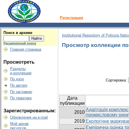
Регистрация
Поиск в архиве
Institutional Repository of Polissia Nati
Расширенный поиск
Просмотр коллекции по г
Главная страница
Просмотреть
Разделы
и коллекции
По дате
Сортировка:
По автору
По заглавию
Дата
По тематике
публикации
Адаптація комплекс
Зарегистрированным:
2010
промисловому ринк
Обновления на e-mail
2019
Екологічне маркува
Мой архив
Емпірична оцінка тр
ресурсов