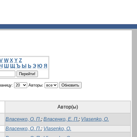
V
W
X
Y
Z
Ч
Ш
Щ
Ъ
Ы
Ь
Э
Ю
Я
раницу:
Авторы:
Автор(ы)
Власенко, О. П.
;
Власенко, Е. П.
;
Vlasenko, O.
Власенко, О. П.
;
Vlasenko, O.