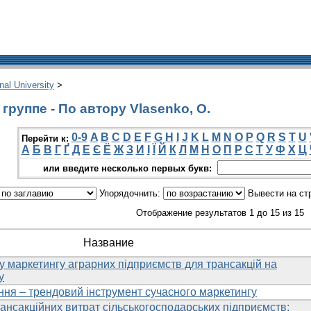
onal University
>
руппе - По автору Vlasenko, O.
0-9
A
B
C
D
E
F
G
H
I
J
K
L
M
N
O
P
Q
R
S
T
U
Перейти к:
А
Б
В
Г
Ґ
Д
Е
Є
Ё
Ж
З
И
І
Ї
Й
К
Л
М
Н
О
П
Р
С
Т
У
Ф
Х
Ц
или введите несколько первых букв:
Упорядочнить:
Вывести на ст
Отображение результатов 1 до 15 из 15
Название
у маркетингу аграрних підприємств для трансакцій на
у
ння – трендовий інструмент сучасного маркетингу
ансакційних витрат сільськогосподарських підприємств: