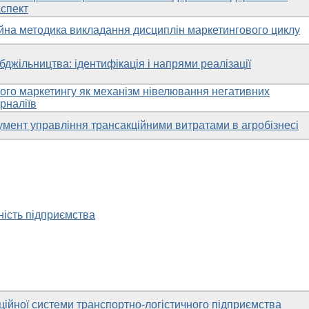
спект
ійна методика викладання дисциплін маркетингового циклу
 бджільництва: ідентифікація і напрями реалізації
ного маркетингу як механізм нівелювання негативних
рналіїв
умент управління трансакційними витратами в агробізнесі
ність підприємства
ійної системи транспортно-логістичного підприємства