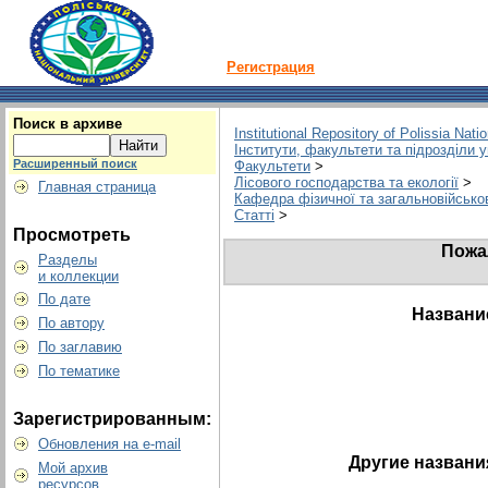
Регистрация
Поиск в архиве
Institutional Repository of Polissia Nati
Інститути, факультети та підрозділи 
Расширенный поиск
Факультети
>
Лісового господарства та екології
>
Главная страница
Кафедра фізичної та загальновійськов
Статті
>
Просмотреть
Пожа
Разделы
и коллекции
По дате
Названи
По автору
По заглавию
По тематике
Зарегистрированным:
Обновления на e-mail
Другие названи
Мой архив
ресурсов