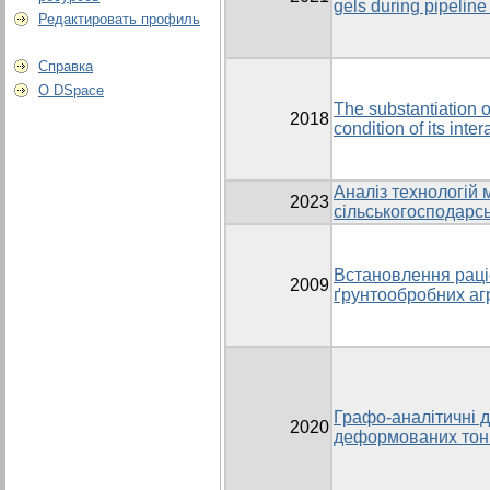
gels during pipeline
Редактировать профиль
Справка
О DSpace
The substantiation of
2018
condition of its inte
Аналіз технологій 
2023
сільськогосподарсь
Встановлення раці
2009
ґрунтообробних аг
Графо-аналітичні 
2020
деформованих тонк