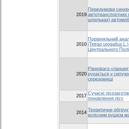
Передумови синхро
2019
автотранспортних п
шпильках) автомоб
Порівняльний анал
2010
(Tetrao urogallus L
Центрального Полі
Рівновага «ланцюгов
2020
рухається у сипуч
середовищі
Сучасні лісозаготі
2017
поновлення лісу
Теоретичне обгрунт
2014
колісним рушієм м