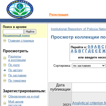
Регистрация
Поиск в архиве
Institutional Repository of Polissia Nati
Расширенный поиск
Просмотр коллекции по г
Главная страница
0-9
A
B
C
Перейти к:
Просмотреть
А
Б
В
Г
Ґ
Д
Е
Є
Ё
Ж
Разделы
или введите неск
и коллекции
По дате
Сортировка:
По автору
По заглавию
По тематике
Дата
публикации
Зарегистрированным:
Обновления на e-mail
Мой архив
Analytical criterion
2021
ресурсов