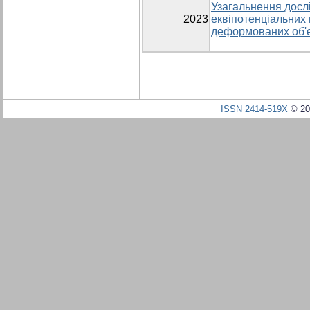
Узагальнення досл
2023
еквіпотенціальних
деформованих об'є
ISSN 2414-519X
© 20