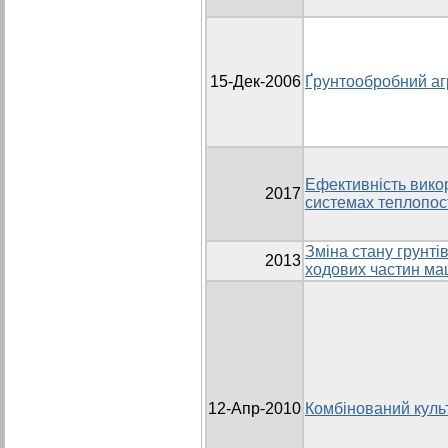
15-Дек-2006
Ґрунтообробний аг
Ефективність вико
2017
системах теплопо
Зміна стану грунті
2013
ходових частин ма
12-Апр-2010
Комбінований кул