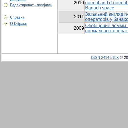
2010
normal and d-normal 
Редактировать профиль
Banach space
Загальний вигляд n
2011
Справка
операторів у банах
О DSpace
Обобщение леммы Е.
2009
нормальных операт
ISSN 2414-519X
© 20