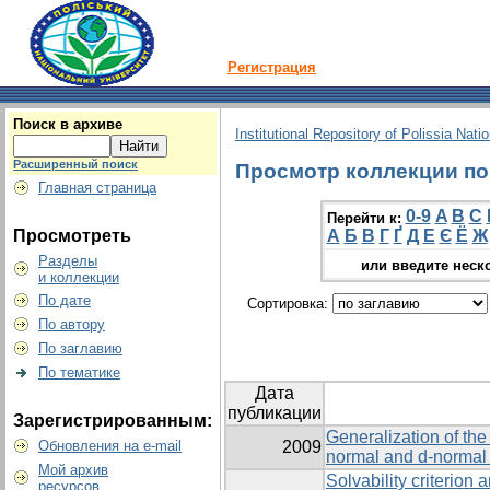
Регистрация
Поиск в архиве
Institutional Repository of Polissia Nati
Расширенный поиск
Просмотр коллекции по г
Главная страница
0-9
A
B
C
Перейти к:
Просмотреть
А
Б
В
Г
Ґ
Д
Е
Є
Ё
Ж
Разделы
или введите неск
и коллекции
По дате
Сортировка:
По автору
По заглавию
По тематике
Дата
публикации
Зарегистрированным:
Generalization of the
Обновления на e-mail
2009
normal and d-normal
Мой архив
Solvability criterion 
ресурсов