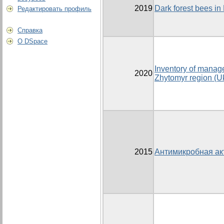
2019
Dark forest bees in
Редактировать профиль
Справка
О DSpace
Inventory of manag
2020
Zhytomyr region (U
2015
Антимикробная ак