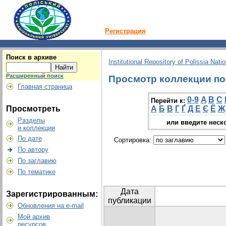
Регистрация
Поиск в архиве
Institutional Repository of Polissia Nati
Расширенный поиск
Просмотр коллекции по г
Главная страница
0-9
A
B
C
Перейти к:
Просмотреть
А
Б
В
Г
Ґ
Д
Е
Є
Ё
Ж
Разделы
или введите неск
и коллекции
По дате
Сортировка:
По автору
По заглавию
По тематике
Дата
Зарегистрированным:
публикации
Обновления на e-mail
Мой архив
ресурсов