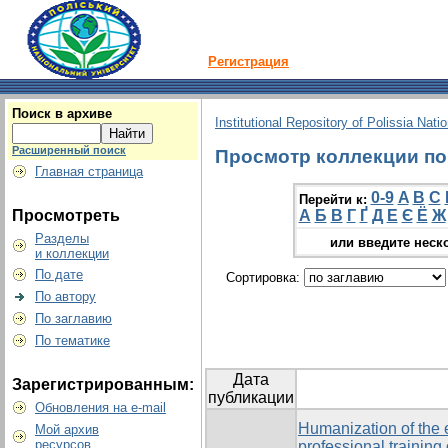
Регистрация
Поиск в архиве
Institutional Repository of Polissia Nati
Расширенный поиск
Просмотр коллекции по г
Главная страница
0-9
A
B
C
Перейти к:
Просмотреть
А
Б
В
Г
Ґ
Д
Е
Є
Ё
Ж
Разделы
или введите неск
и коллекции
По дате
Сортировка:
По автору
По заглавию
По тематике
Дата
Зарегистрированным:
публикации
Обновления на e-mail
Humanization of the 
Мой архив
ресурсов
professional training 