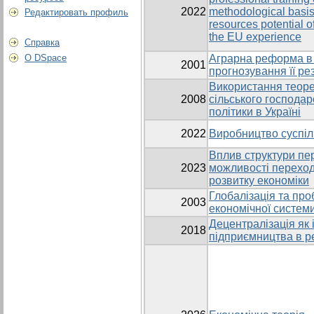
2022
methodological basis
Редактировать профиль
resources potential of
the EU experience
Справка
О DSpace
Аграрна реформа в У
2001
прогнозування її ре
Використання теоре
2008
сільського господа
політики в Україні
2022
Виробництво суспіл
Вплив структури пе
2023
можливості переход
розвитку економіки
Глобалізація та пр
2003
економічної системи
Децентралізація як 
2018
підприємництва в ре