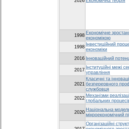
2026
Економічна теорія
Економічне зростан
1998
економікою
Інвестиційний проце
1998
економіки
2016
Інноваційний потенц
Інституційні межі с
2017
управління
Класичні та інноваці
2021
безперервного проф
службовця
Механізми реалізаці
2022
глобальних процесі
Національна модель
2020
мікроекономічний пі
Організаційні струк
2017
економічного зроста