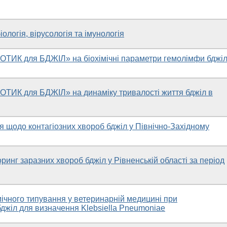
ологія, вірусологія та імунологія
ТИК для БДЖІЛ» на біохімічні параметри гемолімфи бджі
ТИК для БДЖІЛ» на динаміку тривалості життя бджіл в
я щодо контагіозних хвороб бджіл у Північно-Західному
ринг заразних хвороб бджіл у Рівненській області за період
мічного типування у ветеринарній медицині при
бджіл для визначення Klebsiella Pneumoniae