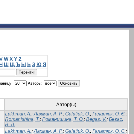
V
W
X
Y
Z
Ч
Ш
Щ
Ъ
Ы
Ь
Э
Ю
Я
раницу:
Авторы:
Автор(ы)
Lakhman, A.
;
Лахман, А. Р.
;
Galatiuk, O.
;
Галатюк, О. Є.
;
Romanishina, T.
;
Романишина, Т. О.
;
Begas, V.
;
Бегас,
В. Л.
Lakhman, A.
;
Лахман, А. Р.
;
Galatiuk, O.
;
Галатюк, О. Є.
;