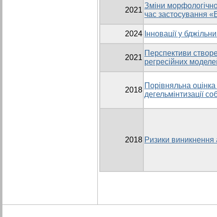
Зміни морфологічног
2021
час застосування «
2024
Інновації у бджільн
Перспективи створе
2021
регресійних моделе
Порівняльна оцінка
2018
дегельмінтизацiї соб
2018
Ризики виникнення 