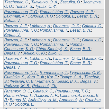
Tkachenko, О.
;
Ткаченко, О. А.
;
Zastulka, O.
;
Застулка,
О. О.
;
Tushak, S.
;
Тушак, С. Ф.
Романишина, Т. О.
;
Romanishina, T.
;
Лахман, А. Р.
;
Lakhman, A.
;
Солодка, Л. О.
;
Solodka, L.
;
Бегас, В. Л.
;
Behas, V.
Лахман, А. Р.
;
Lakhman, A.
;
Галатюк, О. Є.
;
Galatiuk, O.
;
л
Романишина, Т. О.
;
Romanishina, T.
;
Бегас, В. Л.
;
Begas, V.
Лахман, А. Р.
;
Lakhman, A.
;
Галатюк, О. Є.
;
Galatiuk, O.
;
Романишина, Т. О.
;
Romanishina, T.
;
Чирта-
Синельник, К. О.
;
Chirta-Sinelnyk, K.
;
Бегас, В. Л.
;
Begas, V.
;
Зілько, О. Ю.
;
Zilko, O.
Лахман, А. Р.
;
Lakhman, A.
;
Галатюк, О. Є.
;
Galatiuk, O.
;
Романишина, Т. О.
;
Romanishina, T.
;
Бегас, В. Л.
;
Begas, V.
Романишина, Т. А.
;
Romanishina, T.
;
Гуральська, С. В.
;
Guralska, S.
;
Кот, Т. Ф.
;
Kot, T.
;
Ткачук, С. А.
;
Tkachuk,
S.
;
Фурман, С. В.
;
Furman, S.
;
Бегас, В. Л.
;
Begas, V.
;
Рибачук, Ж. В.
;
Rybachuk, Zh.
Галатюк, О. Є.
;
Galatiuk, O.
;
Романишина, Т. О.
;
Romanishina, T.
;
Лахман, А. Р.
;
Lakhman, A.
;
Бегас, В.
Л.
;
Begas, V.
;
Андрійчук, А. М.
;
Andriichuk, A.
;
Солодка,
Л. О.
;
Solodka, L.