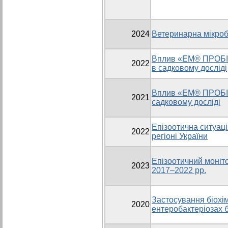
2024
Ветеринарна мікробі
Вплив «ЕМ® ПРОБІО
2022
в садковому досліді
Вплив «ЕМ® ПРОБІО
2021
садковому досліді
Епізоотична ситуаці
2022
регіоні України
Епізоотичний моніто
2023
2017–2022 рр.
Застосування біохі
2020
ентеробактеріозах 