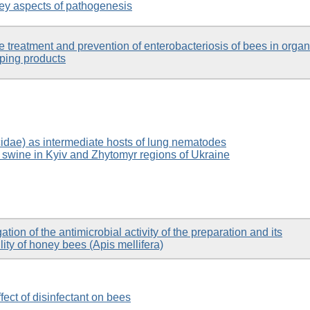
key aspects of pathogenesis
e treatment and prevention of enterobacteriosis of bees in organ
ping products
dae) as intermediate hosts of lung nematodes
f swine in Kyiv and Zhytomyr regions of Ukraine
tion of the antimicrobial activity of the preparation and its
lity of honey bees (Apis mellifera)
ect of disinfectant on bees