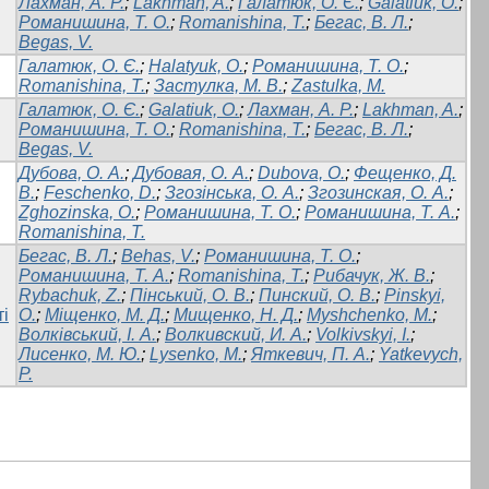
Лахман, А. Р.
;
Lakhman, A.
;
Галатюк, О. Є.
;
Galatiuk, O.
;
Романишина, Т. О.
;
Romanishina, T.
;
Бегас, В. Л.
;
Begas, V.
Галатюк, О. Є.
;
Halatyuk, O.
;
Романишина, Т. О.
;
Romanishina, T.
;
Застулка, М. В.
;
Zastulka, M.
Галатюк, О. Є.
;
Galatiuk, O.
;
Лахман, А. Р.
;
Lakhman, A.
;
Романишина, Т. О.
;
Romanishina, T.
;
Бегас, В. Л.
;
Begas, V.
Дубова, О. А.
;
Дубовая, О. А.
;
Dubova, O.
;
Фещенко, Д.
В.
;
Feschenko, D.
;
Згозінська, О. А.
;
Згозинская, О. А.
;
Zghozinska, O.
;
Романишина, Т. О.
;
Романишина, Т. А.
;
Romanishina, T.
Бегас, В. Л.
;
Behas, V.
;
Романишина, Т. О.
;
Романишина, Т. А.
;
Romanishina, T.
;
Рибачук, Ж. В.
;
Rybachuk, Z.
;
Пінський, О. В.
;
Пинский, О. В.
;
Pinskyi,
ті
О.
;
Міщенко, М. Д.
;
Мищенко, Н. Д.
;
Myshchenko, М.
;
Волківський, І. А.
;
Волкивский, И. А.
;
Volkivskyi, I.
;
Лисенко, М. Ю.
;
Lysenko, М.
;
Яткевич, П. А.
;
Yatkevych,
P.