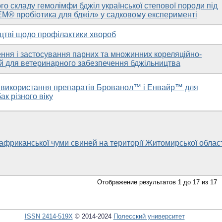
о складу гемолімфи бджіл української степової породи під
ЕМ® пробіотика для бджіл» у садковому експерименті
ицтві щодо профілактики хвороб
ння і застосування парних та множинних кореляційно-
й для ветеринарного забезпечення бджільництва
 використання препаратів Брованол™ i Енвайр™ для
ак різного віку
африканської чуми свиней на території Житомирської облас
Отображение результатов 1 до 17 из 17
ISSN 2414-519X
© 2014-2024
Полесский университет