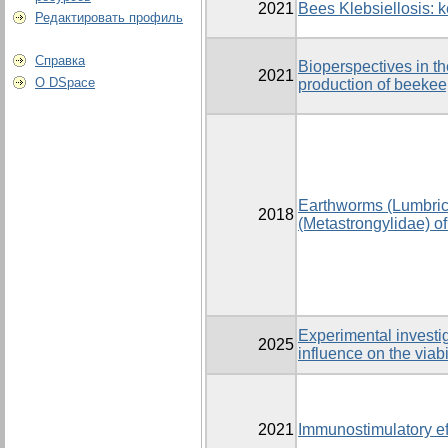
2021
Bees Klebsiellosis: 
Редактировать профиль
Справка
Bioperspectives in th
2021
О DSpace
production of beekee
Earthworms (Lumbrici
2018
(Metastrongylidae) o
Experimental investiga
2025
influence on the viabi
2021
Immunostimulatory eff