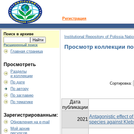
Регистрация
Поиск в архиве
Institutional Repository of Polissia Nati
Расширенный поиск
Просмотр коллекции по г
Главная страница
Просмотреть
Разделы
и коллекции
По дате
Сортировка:
По автору
По заглавию
Дата
По тематике
публикации
Зарегистрированным:
Antagonistic effect of
2021
species against Kle
Обновления на e-mail
Мой архив
ресурсов