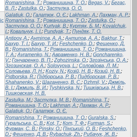
Romanishina, T.
;
Романишина, Т. О.
;
Begas, V.
;
Бегас,
В. Л.
;
Zastulka, O.
;
Застулка, О. О.
Galatiuk, O.
;
Галатюк, О. Є.
;
Lakhman, А.
;
Лахман, А. Р.
;
ic
Romanishina, T.
;
Романишина, Т. О.
;
Zastulka, О.
;
Застулка, О. О.
;
Kurtyak, B.
;
Куртяк, Б. М.
;
Kovalchuk,
I.
;
Ковальчук, І. І.
;
Pundyak, Т.
;
Пундяк, Т. О.
Antipov, A.
;
Антіпов, А. А.
;
Антипов, А. А.
;
Bakhur, T.
;
Бахур, Т. І.
;
Бахур, Т. И.
;
Feshchenko, D.
;
Фещенко, Д.
В.
;
Romanishina, T.
;
Романишина, Т. О.
;
Романишина,
Т. А.
;
Avramenko, N.
;
Авраменко, Н. В.
;
Goncharenko,
V.
;
Гончаренко, В. П.
;
Zghozinska, O.
;
Згозінська, О. А.
;
Згозинская, О. А.
;
Solovyova, L.
;
Соловйова, Л. М.
;
Соловьева, Л. Н.
;
Koziy, N.
;
Козій, Н. В.
;
Козий, Н. В.
;
Pidborska, R.
;
Підборська, Р. В.
;
Пидборская, Р. В.
;
Shahanenko, V.
;
Шаганенко, В. С.
;
Dzhmil, V.
;
Джміль,
В. І.
;
Джмиль, В. И.
;
Tyshkivska, N.
;
Тишківська, Н. В.
;
Тишковская, Н. В.
Zastulka, M.
;
Застулка, М. В.
;
Romanishina, T.
;
Романишина, Т. О.
;
Lakhman, A.
;
Лахман, А. Р.
;
Galatiuk, O.
;
Галатюк, О. Є.
Romanishina, T.
;
Романишина, Т. О.
;
Guralska, S.
;
Гуральська, С. В.
;
Kot, T.
;
Кот, Т. Ф.
;
Furman, S.
;
Фурман, С. В.
;
Pinsky, O.
;
Пінський, О. В.
;
Feshchenkо,
D.
;
Фещенко, Д. В.
;
Rybachuk, Zh.
;
Рибачук, Ж. В.
;