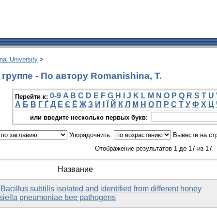
onal University
>
руппе - По автору Romanishina, T.
0-9
A
B
C
D
E
F
G
H
I
J
K
L
M
N
O
P
Q
R
S
T
U
Перейти к:
А
Б
В
Г
Ґ
Д
Е
Є
Ё
Ж
З
И
І
Ї
Й
К
Л
М
Н
О
П
Р
С
Т
У
Ф
Х
Ц
или введите несколько первых букв:
Упорядочнить:
Вывести на ст
Отображение результатов 1 до 17 из 17
Название
 Bacillus subtilis isolated and identified from different honey
bsiella pneumoniae bee pathogens