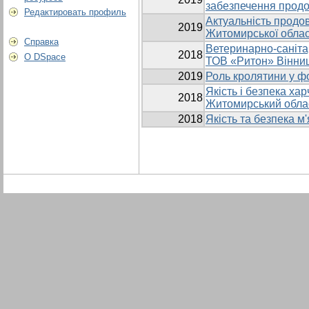
забезпечення продо
Редактировать профиль
Актуальність продов
2019
Житомирської облас
Справка
Ветеринарно-санітар
2018
О DSpace
ТОВ «Ритон» Вінни
2019
Роль кролятини у ф
Якість і безпека ха
2018
Житомирський обла
2018
Якість та безпека м'