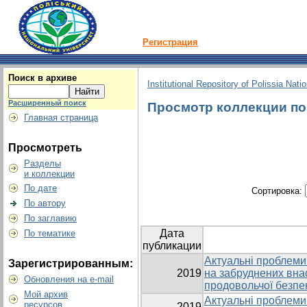
Регистрация
Поиск в архиве
Institutional Repository of Polissia Nati
Расширенный поиск
Просмотр коллекции по г
Главная страница
Просмотреть
Разделы
и коллекции
По дате
Сортировка:
По автору
По заглавию
Дата
По тематике
публикации
Актуальні проблеми
Зарегистрированным:
2019
на забруднених внас
Обновления на e-mail
продовольчої безпе
Мой архив
Актуальні проблеми 
ресурсов
2019