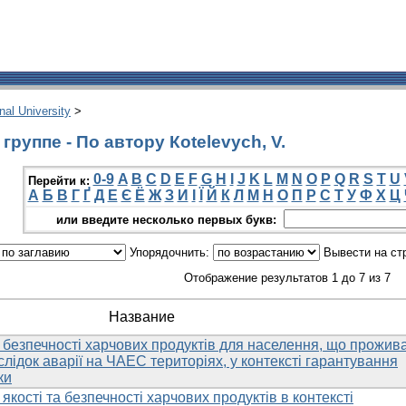
onal University
>
руппе - По автору Кotelevych, V.
0-9
A
B
C
D
E
F
G
H
I
J
K
L
M
N
O
P
Q
R
S
T
U
Перейти к:
А
Б
В
Г
Ґ
Д
Е
Є
Ё
Ж
З
И
І
Ї
Й
К
Л
М
Н
О
П
Р
С
Т
У
Ф
Х
Ц
или введите несколько первых букв:
Упорядочнить:
Вывести на ст
Отображение результатов 1 до 7 из 7
Название
 безпечності харчових продуктів для населення, що прожив
лідок аварії на ЧАЕС територіях, у контексті гарантування
ки
якості та безпечності харчових продуктів в контексті