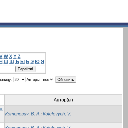
V
W
X
Y
Z
Ч
Ш
Щ
Ъ
Ы
Ь
Э
Ю
Я
раницу:
Авторы:
Автор(ы)
ає
Котелевич, В. А.
;
Кotelevych, V.
Котелевич, В. А.
;
Кotelevych, V.