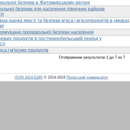
вольчої безпеки в Житомирському регіоні
ольчої безпеки для населення північних районів
ті
на оцінка якості та безпеки м'яса і м'ясопродуктів в умовах
ця
ормуванні продовольчої безпеки населення
рчових продуктів в постчорнобильський період у
сті
яса і м'ясних продуктів
Отображение результатов 1 до 7 из 7
ISSN 2414-519X
© 2014-2024
Полесский университет